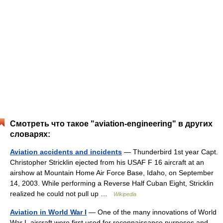
Смотреть что такое "aviation-engineering" в других
словарях:
Aviation accidents and incidents
— Thunderbird 1st year Capt.
Christopher Stricklin ejected from his USAF F 16 aircraft at an
airshow at Mountain Home Air Force Base, Idaho, on September
14, 2003. While performing a Reverse Half Cuban Eight, Stricklin
realized he could not pull up …
Wikipedia
Aviation in World War I
— One of the many innovations of World
War I, aircraft were first used for reconnaissance purposes and