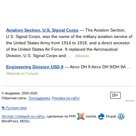
Aviation Section, U.S. Signal Corps
— The Aviation Section,
U.S. Signal Corps, was the name of the military aviation service of
the United States Army from 1914 to 1918, and a direct ancestor
of the United States Air Force. It replaced the Aeronautical
Division, U.S. Signal Corps and …
Wikipedia
Engineering Division USD-9
— Airco DH.9 Airco DH.9/DH.9A …
Wikipédia en Français
© Академик, 2000-2026
18+
Обратная связь:
Техподдержка
,
Реклама на сайте
👣 Путешествия
Экспорт словарей на сайты
, сделанные на PHP,
Joomla,
Drupal,
WordPress, MODx.