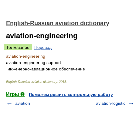
English-Russian aviation dictionary
aviation-engineering
Толкование
Перевод
aviation-engineering
aviation-engineering support
инженерно-авиационное обеспечение
English-Russian aviation dictionary
.
2015
.
Игры ⚽
Поможем решить контрольную работу
aviation
aviation-logistic